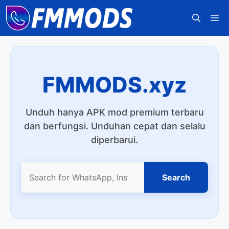
Langsung
M
ke
isi
FMMODS.xyz
Unduh hanya APK mod premium terbaru
dan berfungsi. Unduhan cepat dan selalu
diperbarui.
Search